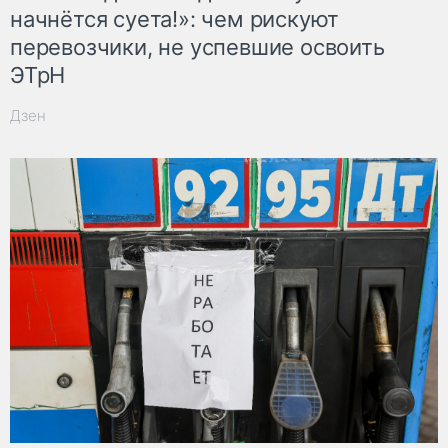
начнётся суета!»: чем рискуют
перевозчики, не успевшие освоить
ЭТрН
Дзен