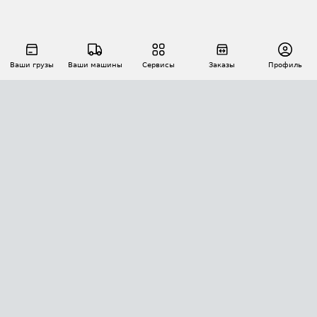
Ваши грузы
Ваши машины
Сервисы
Заказы
Профиль
АВТОМАТИЗАЦИЯ ПЕРЕВОЗОК
Площадки
Заказы
Торги
Тендеры
АТИ-Доки
GPS-мониторинг
АТИ Мессенджер
Цепочки грузов
API ATI.SU
ПОЛЕЗНОЕ
Расчет расстояний
БЕЗОПАСНОСТЬ
Академия ATI.SU
ATI.SU о безопасности
Звезды ATI.SU на вашем сайте
КОНТАКТЫ И ТАРИФЫ
Памятка по проверке контрагентов
Индекс ATI.SU FTL РФ