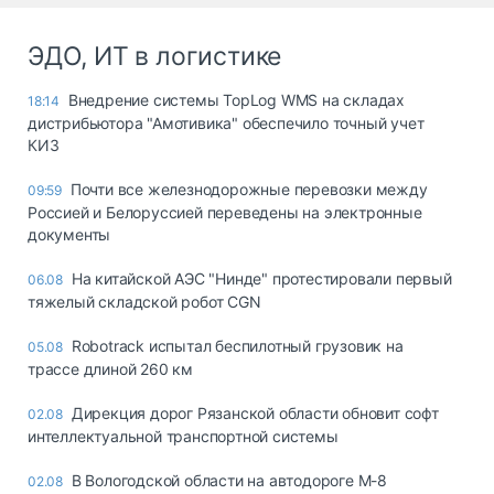
ЭДО, ИТ в логистике
Внедрение системы TopLog WMS на складах
18:14
дистрибьютора "Амотивика" обеспечило точный учет
КИЗ
Почти все железнодорожные перевозки между
09:59
Россией и Белоруссией переведены на электронные
документы
На китайской АЭС "Нинде" протестировали первый
06.08
тяжелый складской робот CGN
Robotrack испытал беспилотный грузовик на
05.08
трассе длиной 260 км
Дирекция дорог Рязанской области обновит софт
02.08
интеллектуальной транспортной системы
В Вологодской области на автодороге М-8
02.08