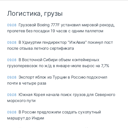
Логистика, грузы
Грузовой Boeing 777F установил мировой рекорд,
09.08
пролетев без посадки 19 часов с одним паллетом
В Удмуртии гендиректор "ИжАвиа" покинул пост
09.08
после отзыва летного сертификата
В Восточной Сибири объем контейнерных
09.08
грузоперевозок по ж/д в январе-июле вырос на 7,7%
Экспорт яблок из Турции в Россию подскочил
09.08
почти в четыре раза
Южная Корея начала поиск грузов для Северного
09.08
морского пути
В России предложили создать сухопутный
09.08
маршрут до Индии