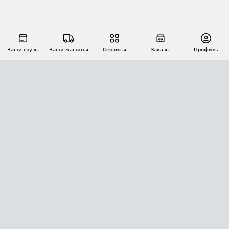
Ваши грузы
Ваши машины
Сервисы
Заказы
Профиль
АВТОМАТИЗАЦИЯ ПЕРЕВОЗОК
Площадки
Заказы
Торги
Тендеры
АТИ-Доки
GPS-мониторинг
АТИ Мессенджер
Цепочки грузов
API ATI.SU
ПОЛЕЗНОЕ
Расчет расстояний
БЕЗОПАСНОСТЬ
Академия ATI.SU
ATI.SU о безопасности
Звезды ATI.SU на вашем сайте
КОНТАКТЫ И ТАРИФЫ
Памятка по проверке контрагентов
Индекс ATI.SU FTL РФ