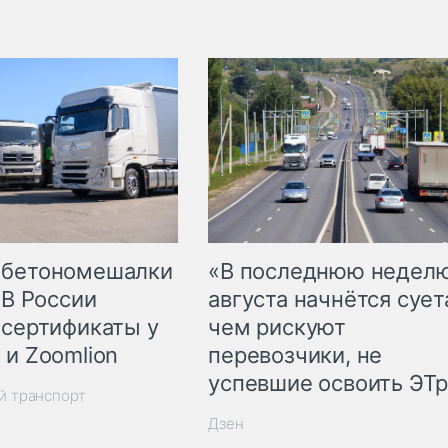
 бетономешалки
«В последнюю недел
 В России
августа начнётся суета
 сертификаты у
чем рискуют
 и Zoomlion
перевозчики, не
успевшие освоить ЭТ
й транспорт
Дзен