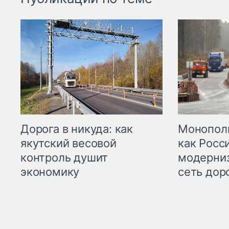
Дорога в никуда: как
Монополи
якутский весовой
как Росс
контроль душит
модерни
экономику
сеть дор