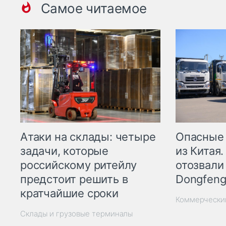
Самое читаемое
Опасные
Атаки на склады: четыре
из Китая.
задачи, которые
отозвали
российскому ритейлу
Dongfeng
предстоит решить в
кратчайшие сроки
Коммерчески
Склады и грузовые терминалы