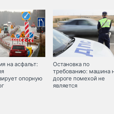
Остановка по
я на асфальт:
требованию: машина 
ия
дороге помехой не
зирует опорную
является
ог