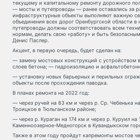
текущему и капитальному ремонту дорожного по
— мосты и путепроводы — ранее оставались за р
инфраструктурные объекты выполняют важную с
объединения всех дорог Оренбургской области в 
путепроводы должны соответствовать всем техн
нормам, делать свою «работу» и быть безопасным
Денис Паслер.
Акцент, в первую очередь, будет сделан на:
— замену мостовых конструкций с устройством 
слоев бетона; — гидроизоляцию и асфальтобетон
— установку новых барьерных и перильных ограж
объекты после прохождения паводка.
В планах ремонта на 2022 год:
— через ручей на 83 км и через р. Ср. Чебенька н
Троицкое в Тюльганском районе;
— через р. Кураган на 174 км и через р. Куруил на
Каменноозерное-Медногорск в Кувандыкском гор
Также в этом году пройдут капремонты мостов че