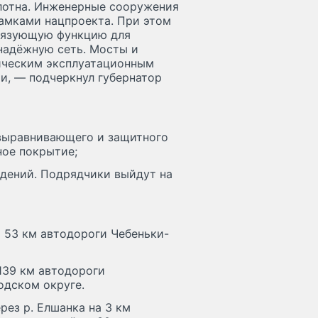
лотна. Инженерные сооружения
амками нацпроекта. При этом
вязующую функцию для
надёжную сеть. Мосты и
ическим эксплуатационным
и, — подчеркнул губернатор
выравнивающего и защитного
ное покрытие;
дений. Подрядчики выйдут на
а 53 км автодороги Чебеньки-
 139 км автодороги
одском округе.
рез р. Елшанка на 3 км