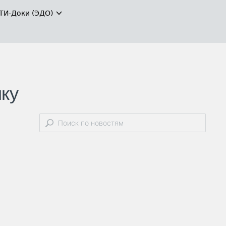
ТИ-Доки (ЭДО)
ику