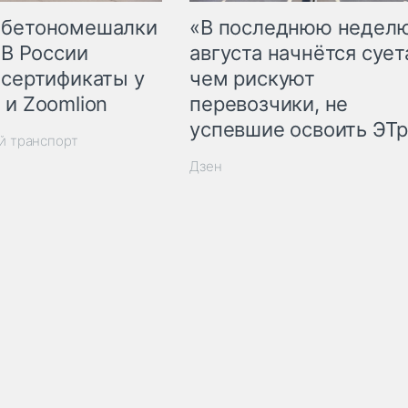
 бетономешалки
«В последнюю недел
 В России
августа начнётся суета
 сертификаты у
чем рискуют
 и Zoomlion
перевозчики, не
успевшие освоить ЭТ
й транспорт
Дзен