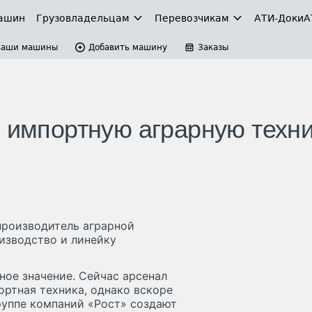
ашин
Грузовладельцам
Перевозчикам
АТИ-Доки
А
Ваши машины
Добавить машину
Заказы
и импортную аграрную техн
производитель аграрной
изводство и линейку
ное значение. Сейчас арсенал
ртная техника, однако вскоре
группе компаний «Рост» создают