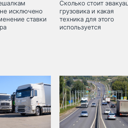
Сколько стоит эвакуа
ешалкам
грузовика и какая
не исключено
техника для этого
менение ставки
используется
ра