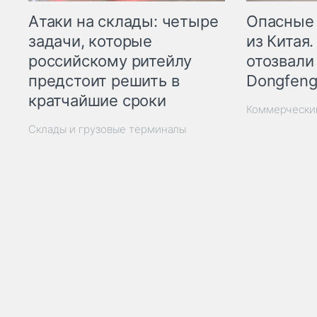
Опасные
Атаки на склады: четыре
из Китая.
задачи, которые
отозвали
российскому ритейлу
Dongfeng
предстоит решить в
кратчайшие сроки
Коммерчески
Склады и грузовые терминалы