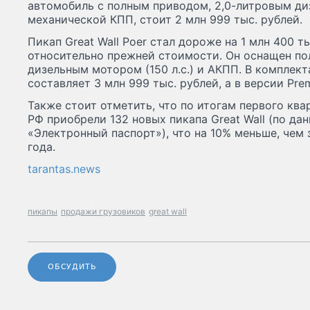
автомобиль с полным приводом, 2,0-литровым диз
механической КПП, стоит 2 млн 999 тыс. рублей.
Пикап Great Wall Poer стал дороже на 1 млн 400 тыс
относительно прежней стоимости. Он оснащен по
дизельным мотором (150 л.с.) и АКПП. В комплект
составляет 3 млн 999 тыс. рублей, а в версии Pre
Также стоит отметить, что по итогам первого кв
РФ приобрели 132 новых пикапа Great Wall (по да
«Электронный паспорт»), что на 10% меньше, чем
года.
tarantas.news
пикапы
продажи грузовиков
great wall
ОБСУДИТЬ