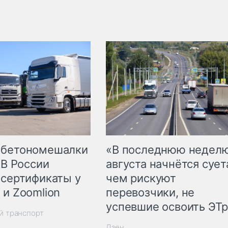
 бетономешалки
«В последнюю недел
 В России
августа начнётся суета
 сертификаты у
чем рискуют
 и Zoomlion
перевозчики, не
успевшие освоить ЭТ
й транспорт
Дзен