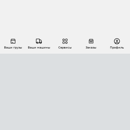
Ваши грузы
Ваши машины
Сервисы
Заказы
Профиль
АВТОМАТИЗАЦИЯ ПЕРЕВОЗОК
Площадки
Заказы
Торги
Тендеры
АТИ-Доки
GPS-мониторинг
АТИ Мессенджер
Цепочки грузов
API ATI.SU
ПОЛЕЗНОЕ
Расчет расстояний
БЕЗОПАСНОСТЬ