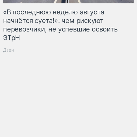
«В последнюю неделю августа
начнётся суета!»: чем рискуют
перевозчики, не успевшие освоить
ЭТрН
Дзен