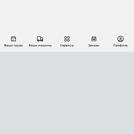
Ваши грузы
Ваши машины
Сервисы
Заказы
Профиль
АВТОМАТИЗАЦИЯ ПЕРЕВОЗОК
Площадки
Заказы
Торги
Тендеры
АТИ-Доки
GPS-мониторинг
АТИ Мессенджер
Цепочки грузов
API ATI.SU
ПОЛЕЗНОЕ
Расчет расстояний
БЕЗОПАСНОСТЬ
Академия ATI.SU