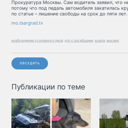
Прокуратура Москвы. Сам водитель заявил, что н
потому что под педаль автомобиля закатилась кр
по статье – лишение свободы на срок до пяти лет.
mo.tsargrad.tv
возбуждение уголовного дела
дтп с погибшими
scania
москва
ОБСУДИТЬ
Публикации по теме