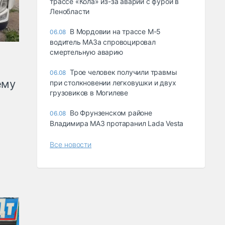
трассе «Кола» из-за аварии с фурой в
Ленобласти
В Мордовии на трассе М-5
06.08
водитель МАЗа спровоцировал
смертельную аварию
Трое человек получили травмы
06.08
ему
при столкновении легковушки и двух
грузовиков в Могилеве
Во Фрунзенском районе
06.08
Владимира МАЗ протаранил Lada Vesta
Все новости