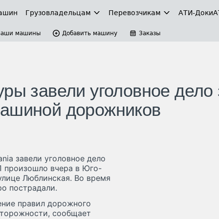
ашин
Грузовладельцам
Перевозчикам
АТИ-Доки
А
Ваши машины
Добавить машину
Заказы
уры завели уголовное дело 
машиной дорожников
nia завели уголовное дело
П произошло вчера в Юго-
лице Люблинская. Во время
ро пострадали.
шение правил дорожного
сторожности, сообщает