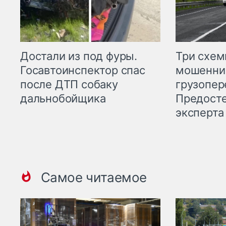
Три схе
Достали из под фуры.
мошенни
Госавтоинспектор спас
грузопер
после ДТП собаку
Предост
дальнобойщика
эксперта
Самое читаемое