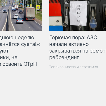
Горючая пора: АЗС
еднюю неделю
начали активно
ачнётся суета!»:
закрываться на ремон
куют
ребрендинг
ики, не
 освоить ЭТрН
Топливо, масла и автохимия