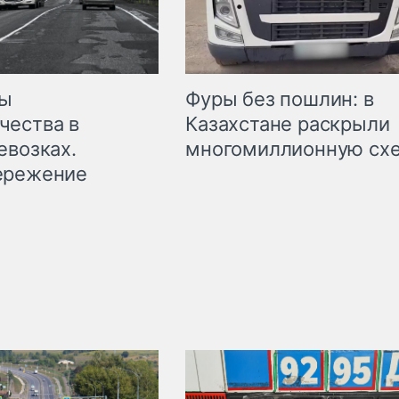
мы
Фуры без пошлин: в
чества в
Казахстане раскрыли
евозках.
многомиллионную сх
ережение