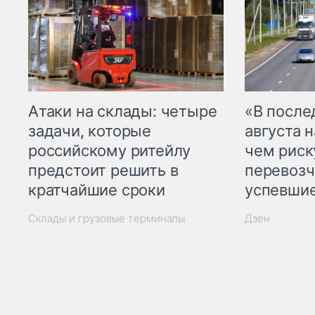
Атаки на склады: четыре
«В посл
задачи, которые
августа н
российскому ритейлу
чем рис
предстоит решить в
перевозч
кратчайшие сроки
успевшие
Склады и грузовые терминалы
Дзен