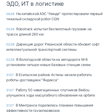
ЭДО, ИТ в логистике
На китайской АЭС "Нинде" протестировали первый
06.08
тяжелый складской робот CGN
Robotrack испытал беспилотный грузовик на
05.08
трассе длиной 260 км
Дирекция дорог Рязанской области обновит софт
02.08
интеллектуальной транспортной системы
В Вологодской области на автодороге М-8
02.08
установили четыре новые базовые станции связи
В Есильском районе Астаны начали работать
31.07
роботы-доставщики "Яндекса"
Работу 50 навигационных спутников Beidou
31.07
улучшили в ходе масштабного обновления на орбите
В Минтрансе поделились планами повышения
31.07
эффективности грузоперевозок