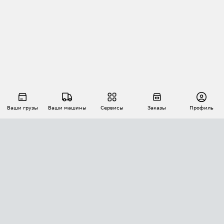
Ваши грузы
Ваши машины
Сервисы
Заказы
Профиль
АВТОМАТИЗАЦИЯ ПЕРЕВОЗОК
Площадки
Заказы
Торги
Тендеры
АТИ-Доки
GPS-мониторинг
АТИ Мессенджер
Цепочки грузов
API ATI.SU