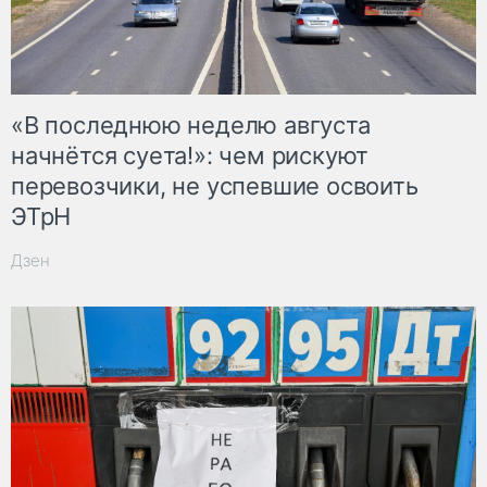
«В последнюю неделю августа
начнётся суета!»: чем рискуют
перевозчики, не успевшие освоить
ЭТрН
Дзен