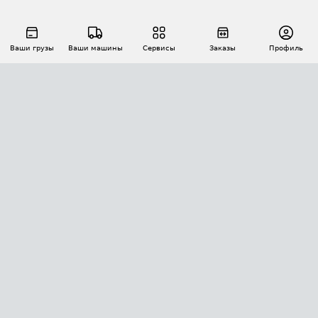
Ваши грузы
Ваши машины
Сервисы
Заказы
Профиль
АВТОМАТИЗАЦИЯ ПЕРЕВОЗОК
Площадки
Заказы
Торги
Тендеры
АТИ-Доки
GPS-мониторинг
АТИ Мессенджер
Цепочки грузов
API ATI.SU
ПОЛЕЗНОЕ
Расчет расстояний
БЕЗОПАСНОСТЬ
Академия ATI.SU
ATI.SU о безопасности
Звезды ATI.SU на вашем сайте
КОНТАКТЫ И ТАРИФЫ
Памятка по проверке контрагентов
Индекс ATI.SU FTL РФ
О системе ATI.SU
Светофор+
Средние ставки
ИНФОРМАЦИЯ