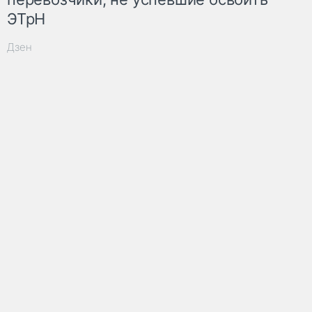
ЭТрН
Дзен