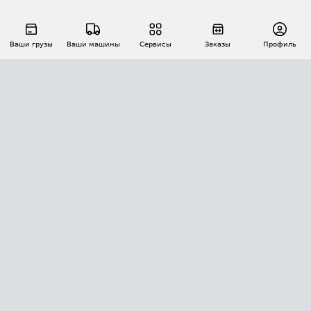
Ваши грузы
Ваши машины
Сервисы
Заказы
Профиль
АВТОМАТИЗАЦИЯ ПЕРЕВОЗОК
Площадки
Заказы
Торги
Тендеры
АТИ-Доки
GPS-мониторинг
АТИ Мессенджер
Цепочки грузов
API ATI.SU
ПОЛЕЗНОЕ
Расчет расстояний
БЕЗОПАСНОСТЬ
Академия ATI.SU
ATI.SU о безопасности
Звезды ATI.SU на вашем сайте
КОНТАКТЫ И ТАРИФЫ
Памятка по проверке контрагентов
Индекс ATI.SU FTL РФ
О системе ATI.SU
Светофор+
Средние ставки
ИНФОРМАЦИЯ