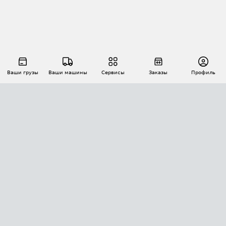
Ваши грузы
Ваши машины
Сервисы
Заказы
Профиль
АВТОМАТИЗАЦИЯ ПЕРЕВОЗОК
Площадки
Заказы
Торги
Тендеры
АТИ-Доки
GPS-мониторинг
АТИ Мессенджер
Цепочки грузов
API ATI.SU
ПОЛЕЗНОЕ
Расчет расстояний
БЕЗОПАСНОСТЬ
Академия ATI.SU