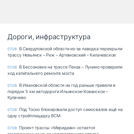
Дороги, инфраструктура
В Свердловской области из-за паводка перекрыли
07.08
трассу Невьянск – Реж – Артемовский – Килачевское
В Бессоновке на трассе Пенза – Лунино проверили
07.08
ход капитального ремонта моста
В Ивановской области на год раньше привели в
07.08
порядок 5 км автодороги Ильинское-Хованское –
Кулачево
Под Тосно блокировали доступ самосвалов ещё на
07.08
одну стройплощадку ВСМ
Проект трассы «Меридиан» остается
07.08
замороженным из-за недостаточного спроса