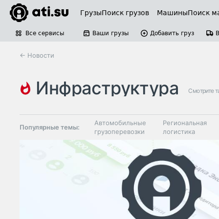
Грузы
Поиск грузов
Машины
Поиск м
Все сервисы
Ваши грузы
Добавить груз
← Новости
инфраструктура
Смотрите т
Автомобильные
Региональная
Популярные темы:
грузоперевозки
логистика
Склады и
Таможня и ВЭД
грузовые
терминалы