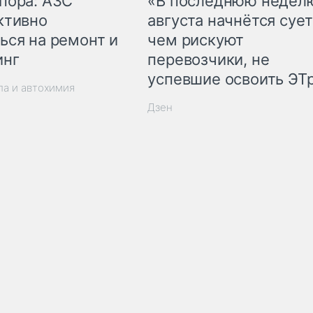
пора: АЗС
«В последнюю недел
ктивно
августа начнётся сует
ься на ремонт и
чем рискуют
инг
перевозчики, не
успевшие освоить ЭТ
ла и автохимия
Дзен