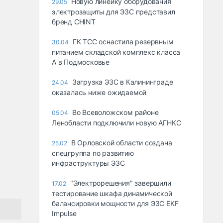
Новую линейку оборудования
29.05
электрозащиты для ЭЗС представил
бренд CHINT
ГК ТСС оснастила резервным
30.04
питанием складской комплекс класса
А в Подмосковье
Загрузка ЭЗС в Калининграде
24.04
оказалась ниже ожидаемой
Во Всеволожском районе
05.04
Ленобласти подключили новую АГНКС
В Орловской области создана
25.02
спецгруппа по развитию
инфраструктуры ЭЗС
"Электрорешения" завершили
17.02
тестирование шкафа динамической
балансировки мощности для ЭЗС EKF
Impulse