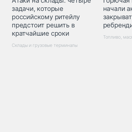
Горючая 
Атаки на склады: четыре
начали а
задачи, которые
закрыват
российскому ритейлу
ребренд
предстоит решить в
кратчайшие сроки
Топливо, мас
Склады и грузовые терминалы