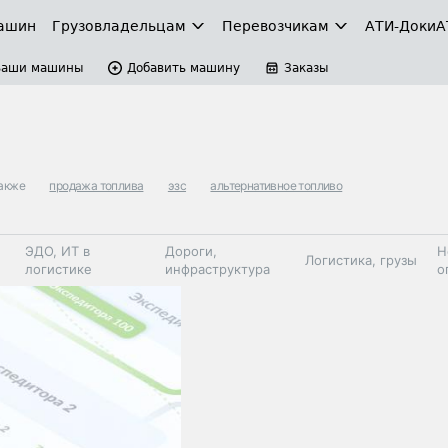
ашин
Грузовладельцам
Перевозчикам
АТИ-Доки
А
Ваши машины
Добавить машину
Заказы
акже
продажа топлива
эзс
альтернативное топливо
ЭДО, ИТ в
Дороги,
Н
Логистика, грузы
логистике
инфраструктура
о
Коммерческий
Автосервис,
Топливо,
Спецтехника
транспорт
запчасти, шины
автохим