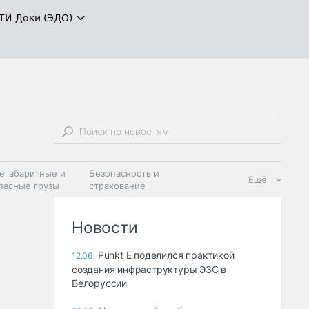
ТИ-Доки (ЭДО)
егабаритные и
Безопасность и
Ещё
пасные грузы
страхование
 масла и
Дзен
ия
Новости
Punkt E поделился практикой
12.06
создания инфраструктуры ЭЗС в
Белоруссии