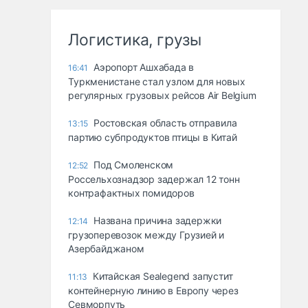
Логистика, грузы
Аэропорт Ашхабада в
16:41
Туркменистане стал узлом для новых
регулярных грузовых рейсов Air Belgium
Ростовская область отправила
13:15
партию субпродуктов птицы в Китай
Под Смоленском
12:52
Россельхознадзор задержал 12 тонн
контрафактных помидоров
Названа причина задержки
12:14
грузоперевозок между Грузией и
Азербайджаном
Китайская Sealegend запустит
11:13
контейнерную линию в Европу через
Севморпуть