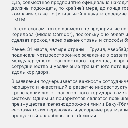
«Да, совместное предприятие официально находит
должны подождать, по крайней мере, до конца год
компания станет официальной в начале-середине 2
ТМТМ.
По его словам, такое совместное предприятие по
коридора (Middle Corridor), поскольку оно облегч
сделает проход через разные страны и способы б
Ранее, 31 марта, четыре страны – Грузия, Азербай
подписали четырехстороннее заявление о развит
международного транспортного коридора, направ
сотрудничества и увеличение транзитного потенц
вдоль коридора.
В заявлении подчеркивается важность сотруднич
маршрута и инвестиций в развитие инфраструкту
Транскаспийского транспортного коридора в ме
систему. Одним из приоритетов является повыше
преимущества железнодорожной линии Баку-Тбил
евроазиатских перевозках и ускорение реализаци
пропускной способности этой линии.