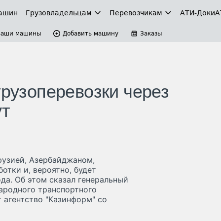
ашин
Грузовладельцам
Перевозчикам
АТИ-Доки
А
Ваши машины
Добавить машину
Заказы
грузоперевозки через
ут
рузией, Азербайджаном,
отки и, вероятно, будет
да. Об этом сказал генеральный
ародного транспортного
агентство "Казинформ" со