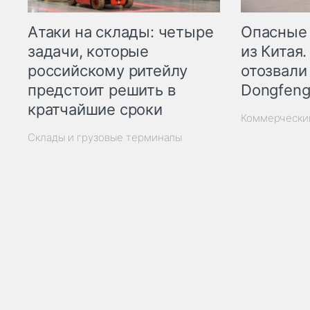
Опасные
Атаки на склады: четыре
из Китая.
задачи, которые
отозвали
российскому ритейлу
Dongfeng
предстоит решить в
кратчайшие сроки
Коммерчески
Склады и грузовые терминалы