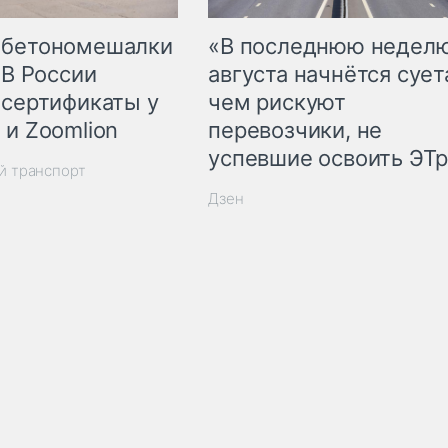
 бетономешалки
«В последнюю недел
 В России
августа начнётся суета
 сертификаты у
чем рискуют
 и Zoomlion
перевозчики, не
успевшие освоить ЭТ
й транспорт
Дзен