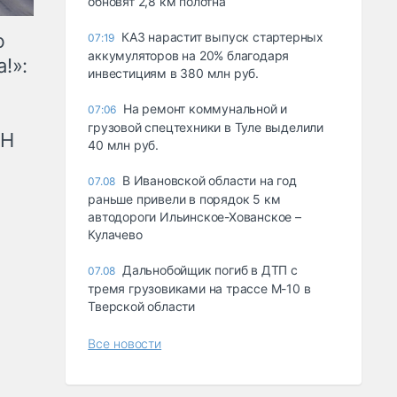
обновят 2,8 км полотна
ю
КАЗ нарастит выпуск стартерных
07:19
аккумуляторов на 20% благодаря
!»:
инвестициям в 380 млн руб.
На ремонт коммунальной и
07:06
грузовой спецтехники в Туле выделили
рН
40 млн руб.
В Ивановской области на год
07.08
раньше привели в порядок 5 км
автодороги Ильинское-Хованское –
Кулачево
Дальнобойщик погиб в ДТП с
07.08
тремя грузовиками на трассе М-10 в
Тверской области
Все новости