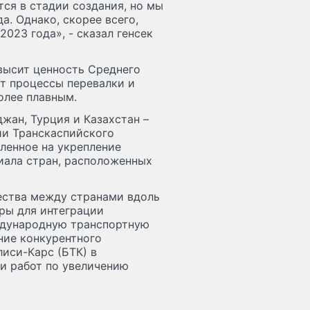
ся в стадии создания, но мы
а. Однако, скорее всего,
023 года», - сказал генсек
высит ценность Среднего
ит процессы перевалки и
олее плавным.
джан, Турция и Казахстан –
ии Транскаспийского
ленное на укрепление
иала стран, расположенных
ества между странами вдоль
ры для интеграции
ждународную транспортную
ние конкурентного
иси-Карс (БТК) в
и работ по увеличению