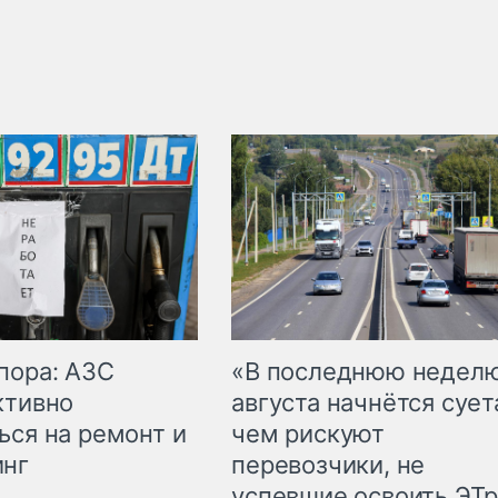
пора: АЗС
«В последнюю недел
ктивно
августа начнётся суета
ься на ремонт и
чем рискуют
инг
перевозчики, не
успевшие освоить ЭТ