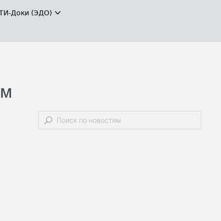
ТИ-Доки (ЭДО)
ым