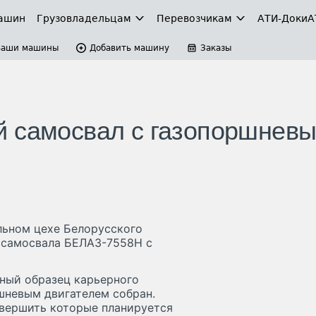
ашин
Грузовладельцам
Перевозчикам
АТИ-Доки
А
Ваши машины
Добавить машину
Заказы
й самосвал с газопоршнев
льном цехе Белорусского
о самосвала БЕЛАЗ-7558Н с
ный образец карьерного
шневым двигателем собран.
авершить которые планируется