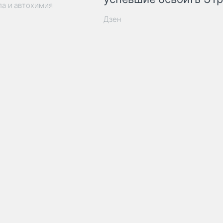
ла и автохимия
Дзен