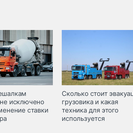
Сколько стоит эвакуа
ешалкам
грузовика и какая
не исключено
техника для этого
менение ставки
используется
ра