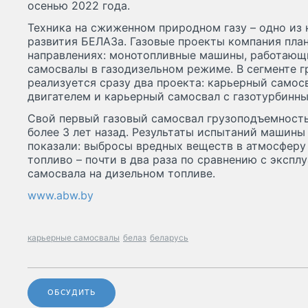
осенью 2022 года.
Техника на сжиженном природном газу – одно из
развития БЕЛАЗа. Газовые проекты компания план
направлениях: монотопливные машины, работающие
самосвалы в газодизельном режиме. В сегменте 
реализуется сразу два проекта: карьерный самос
двигателем и карьерный самосвал с газотурбинны
Свой первый газовый самосвал грузоподъемност
более 3 лет назад. Результаты испытаний машины
показали: выбросы вредных веществ в атмосферу с
топливо – почти в два раза по сравнению с экспл
самосвала на дизельном топливе.
www.abw.by
карьерные самосвалы
белаз
беларусь
ОБСУДИТЬ