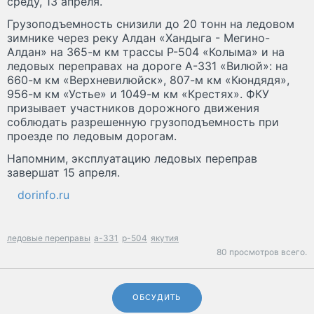
среду, 13 апреля.
Грузоподъемность снизили до 20 тонн на ледовом
зимнике через реку Алдан «Хандыга - Мегино-
Алдан» на 365-м км трассы Р-504 «Колыма» и на
ледовых переправах на дороге А-331 «Вилюй»: на
660-м км «Верхневилюйск», 807-м км «Кюндядя»,
956-м км «Устье» и 1049-м км «Крестях». ФКУ
призывает участников дорожного движения
соблюдать разрешенную грузоподъемность при
проезде по ледовым дорогам.
Напомним, эксплуатацию ледовых переправ
завершат 15 апреля.
dorinfo.ru
ледовые переправы
а-331
р-504
якутия
80 просмотров всего.
ОБСУДИТЬ