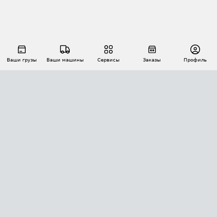
Ваши грузы
Ваши машины
Сервисы
Заказы
Профиль
АВТОМАТИЗАЦИЯ ПЕРЕВОЗОК
Площадки
Заказы
Торги
Тендеры
АТИ-Доки
GPS-мониторинг
АТИ Мессенджер
Цепочки грузов
API ATI.SU
ПОЛЕЗНОЕ
Расчет расстояний
БЕЗОПАСНОСТЬ
Академия ATI.SU
ATI.SU о безопасности
Звезды ATI.SU на вашем сайте