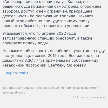
«Автозаправочная станция на ул. Конева, по
решению суда признанная самостроем, огорожена
забором, доступ к ней ограничен, прекращена
деятельность по реализации топлива. Начался
новый этап работ по принудительному сносу
опасного объекта», – поясняют в управлении.
Указывается, что 15 апреля 2022 года
автозаправочную станцию обесточат, а также
прекратят подачу воды.
Напомним, обязанность освободить участок по суду
наступила еще осенью 2019 года. Все расходы по
демонтажу АЗС лягут бременем на собственницу
незаконной постройки Светлану Моисееву.
superomsk.ru
азс
снос азс
продажа топлива
нарушения
топливный рынок
омск
омская область
102 просмотров всего.