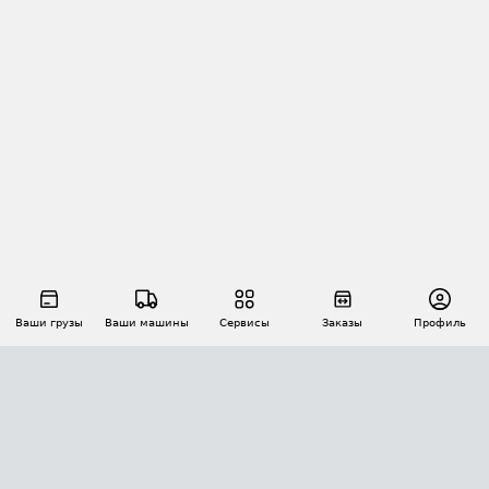
Ваши грузы
Ваши машины
Сервисы
Заказы
Профиль
АВТОМАТИЗАЦИЯ ПЕРЕВОЗОК
Площадки
Заказы
Торги
Тендеры
АТИ-Доки