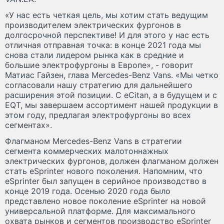
«У нас есть четкая цель, мы хотим стать ведущим
производителем электрических фургонов в
долгосрочной перспективе! И для этого у нас есть
отличная отправная точка: в конце 2021 года мы
снова стали лидером рынка как в средние и
большие электрофургоны в Европе», - говорит
Матиас Гайзен, глава Mercedes-Benz Vans. «Мы четко
согласовали нашу стратегию для дальнейшего
расширения этой позиции. С eCitan, а в будущем и с
EQT, мы завершаем ассортимент нашей продукции в
этом году, предлагая электрофургоны во всех
сегментах».
Флагманом Mercedes-Benz Vans в стратегии
сегмента коммерческих малотоннажных
электрических фургонов, должен флагманом должен
стать eSprinter нового поколения. Напомним, что
eSprinter был запущен в серийное производство в
конце 2019 года. Осенью 2020 года было
представлено новое поколение eSprinter на новой
универсальной платформе. Для максимального
охвата рынков и сегментов производство eSprinter