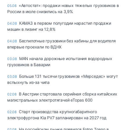
«Автостат»: продажи новых тяжелых грузовиков в
05.08
России в июле снизились на 3,9%
КАМАЗ в первом полугодии нарастил продажи
04.08
машин в лизинг на 12,8%
Беспилотные грузовики без кабины для водителя
04.08
впервые проехали по ВДНХ
MAN начала дорожные испытания водородных
03.08
грузовиков в Баварии
Больше 131 тысячи грузовиков «Мерседес» могут
03.08
вспыхнуть из-за чипа
В Австрии стартовала серийная сборка китайских
02.08
магистральных электротягачей eTopas 600
Старт производства крупногабаритного
02.08
электрофургона Kia PV7 запланирован на 2027 год
На российском рынке появился Foton Toano в
02.08