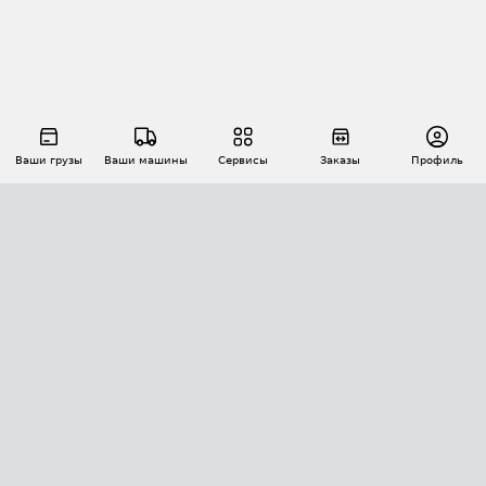
Ваши грузы
Ваши машины
Сервисы
Заказы
Профиль
АВТОМАТИЗАЦИЯ ПЕРЕВОЗОК
Площадки
Заказы
Торги
Тендеры
АТИ-Доки
GPS-мониторинг
АТИ Мессенджер
Цепочки грузов
API ATI.SU
ПОЛЕЗНОЕ
Расчет расстояний
БЕЗОПАСНОСТЬ
Академия ATI.SU