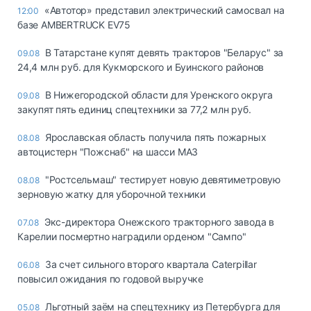
«Автотор» представил электрический самосвал на
12:00
базе AMBERTRUCK EV75
В Татарстане купят девять тракторов "Беларус" за
09.08
24,4 млн руб. для Кукморского и Буинского районов
В Нижегородской области для Уренского округа
09.08
закупят пять единиц спецтехники за 77,2 млн руб.
Ярославская область получила пять пожарных
08.08
автоцистерн "Пожснаб" на шасси МАЗ
"Ростсельмаш" тестирует новую девятиметровую
08.08
зерновую жатку для уборочной техники
Экс-директора Онежского тракторного завода в
07.08
Карелии посмертно наградили орденом "Сампо"
За счет сильного второго квартала Caterpillar
06.08
повысил ожидания по годовой выручке
Льготный заём на спецтехнику из Петербурга для
05.08