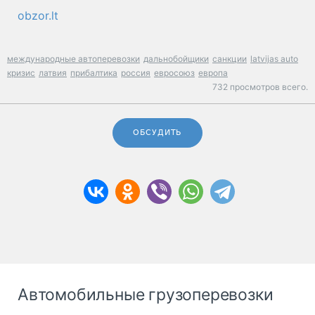
obzor.lt
международные автоперевозки
дальнобойщики
санкции
latvijas auto
кризис
латвия
прибалтика
россия
евросоюз
европа
732 просмотров всего.
ОБСУДИТЬ
Автомобильные грузоперевозки