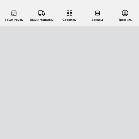
Ваши грузы
Ваши машины
Сервисы
Заказы
Профиль
АВТОМАТИЗАЦИЯ ПЕРЕВОЗОК
Площадки
Заказы
Торги
Тендеры
АТИ-Доки
GPS-мониторинг
АТИ Мессенджер
Цепочки грузов
API ATI.SU
ПОЛЕЗНОЕ
Расчет расстояний
БЕЗОПАСНОСТЬ
Академия ATI.SU
ATI.SU о безопасности
Звезды ATI.SU на вашем сайте
КОНТАКТЫ И ТАРИФЫ
Памятка по проверке контрагентов
Индекс ATI.SU FTL РФ
О системе ATI.SU
Светофор+
Средние ставки
ИНФОРМАЦИЯ