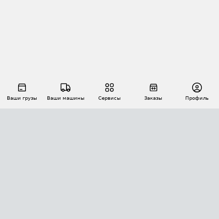
Ваши грузы
Ваши машины
Сервисы
Заказы
Профиль
АВТОМАТИЗАЦИЯ ПЕРЕВОЗОК
Площадки
Заказы
Торги
Тендеры
АТИ-Доки
GPS-мониторинг
АТИ Мессенджер
Цепочки грузов
API ATI.SU
ПОЛЕЗНОЕ