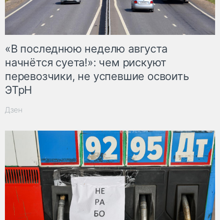
«В последнюю неделю августа
начнётся суета!»: чем рискуют
перевозчики, не успевшие освоить
ЭТрН
Дзен