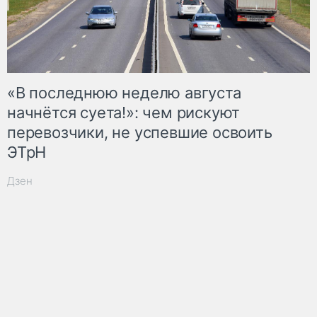
«В последнюю неделю августа
начнётся суета!»: чем рискуют
перевозчики, не успевшие освоить
ЭТрН
Дзен