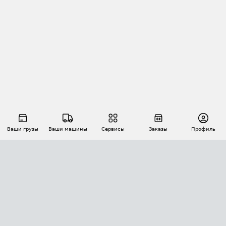
Ваши грузы
Ваши машины
Сервисы
Заказы
Профиль
АВТОМАТИЗАЦИЯ ПЕРЕВОЗОК
Площадки
Заказы
Торги
Тендеры
АТИ-Доки
GPS-мониторинг
АТИ Мессенджер
Цепочки грузов
API ATI.SU