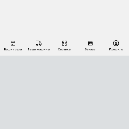
Ваши грузы
Ваши машины
Сервисы
Заказы
Профиль
АВТОМАТИЗАЦИЯ ПЕРЕВОЗОК
Площадки
Заказы
Торги
Тендеры
АТИ-Доки
GPS-мониторинг
АТИ Мессенджер
Цепочки грузов
API ATI.SU
ПОЛЕЗНОЕ
Расчет расстояний