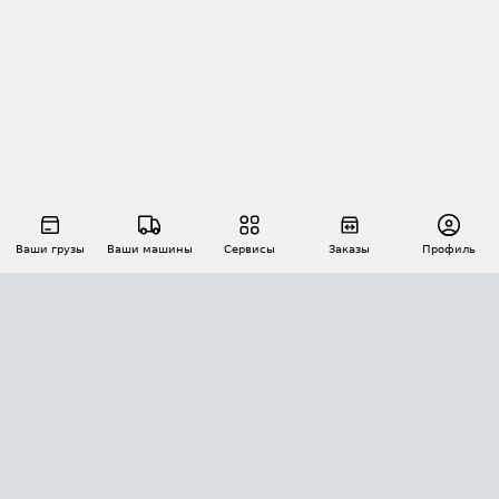
Ваши грузы
Ваши машины
Сервисы
Заказы
Профиль
АВТОМАТИЗАЦИЯ ПЕРЕВОЗОК
Площадки
Заказы
Торги
Тендеры
АТИ-Доки
GPS-мониторинг
АТИ Мессенджер
Цепочки грузов
API ATI.SU