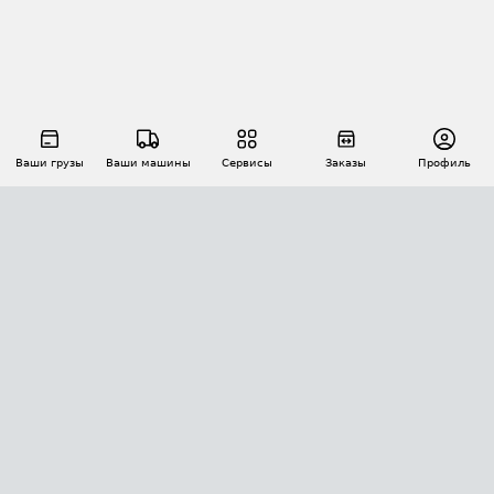
Ваши грузы
Ваши машины
Сервисы
Заказы
Профиль
АВТОМАТИЗАЦИЯ ПЕРЕВОЗОК
Площадки
Заказы
Торги
Тендеры
АТИ-Доки
GPS-мониторинг
АТИ Мессенджер
Цепочки грузов
API ATI.SU
ПОЛЕЗНОЕ
Расчет расстояний
БЕЗОПАСНОСТЬ
Академия ATI.SU