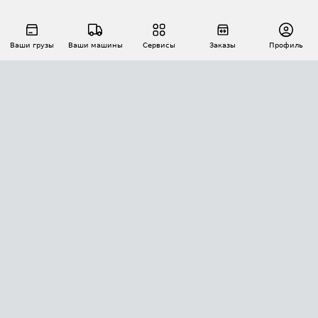
Ваши грузы
Ваши машины
Сервисы
Заказы
Профиль
АВТОМАТИЗАЦИЯ ПЕРЕВОЗОК
Площадки
Заказы
Торги
Тендеры
АТИ-Доки
GPS-мониторинг
АТИ Мессенджер
Цепочки грузов
API ATI.SU
ПОЛЕЗНОЕ
Расчет расстояний
БЕЗОПАСНОСТЬ
Академия ATI.SU
ATI.SU о безопасности
Звезды ATI.SU на вашем сайте
КОНТАКТЫ И ТАРИФЫ
Памятка по проверке контрагентов
Индекс ATI.SU FTL РФ
О системе ATI.SU
Светофор+
Средние ставки
ИНФОРМАЦИЯ