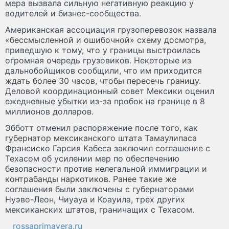
мера вызвала сильную негативную реакцию у
водителей и бизнес-сообщества.
Американская ассоциация грузоперевозок назвала
«бессмысленной и ошибочной» схему досмотра,
приведшую к тому, что у границы выстроилась
огромная очередь грузовиков. Некоторые из
дальнобойщиков сообщили, что им приходится
ждать более 30 часов, чтобы пересечь границу.
Деловой координационный совет Мексики оценил
ежедневные убытки из-за пробок на границе в 8
миллионов долларов.
Эбботт отменил распоряжение после того, как
губернатор мексиканского штата Тамаулипаса
Франсиско Гарсия Кабеса заключил соглашение с
Техасом об усилении мер по обеспечению
безопасности против нелегальной иммиграции и
контрабанды наркотиков. Ранее такие же
соглашения были заключены с губернаторами
Нуэво-Леон, Чиуауа и Коауила, трех других
мексиканских штатов, граничащих с Техасом.
rossaprimavera.ru