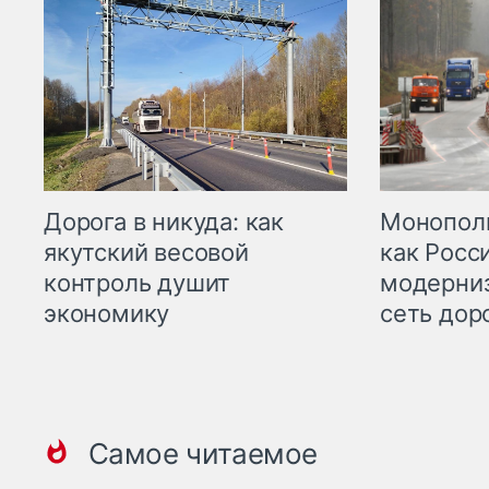
Дорога в никуда: как
Монополи
якутский весовой
как Росс
контроль душит
модерни
экономику
сеть дор
Самое читаемое