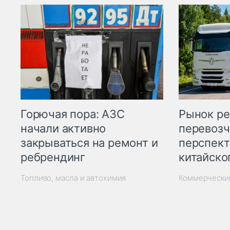
Горючая пора: АЗС
Рынок ре
начали активно
перевозч
закрываться на ремонт и
перспект
ребрендинг
китайско
Топливо, масла и автохимия
Коммерчески