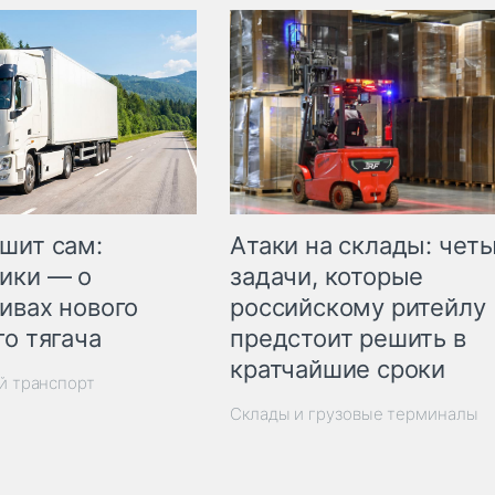
шит сам:
Атаки на склады: чет
ики — о
задачи, которые
ивах нового
российскому ритейлу
го тягача
предстоит решить в
кратчайшие сроки
й транспорт
Склады и грузовые терминалы