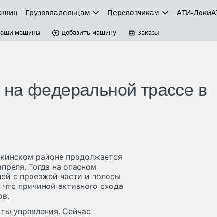
ашин
Грузовладельцам
Перевозчикам
АТИ-Доки
А
Ваши машины
Добавить машину
Заказы
 нa фeдepaльнoй тpacce в
нкинcкoм paйoнe пpoдoлжaeтcя
пpeля. Toгдa нa oпacнoм
нeй c пpoeзжeй чacти и пoлocы
 чтo пpичинoй aктивнoгo cxoдa
oв.
ты yпpaвлeния. Ceйчac