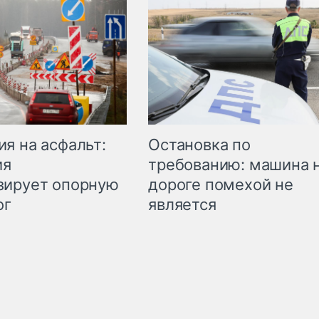
Остановка по
я на асфальт:
требованию: машина 
ия
дороге помехой не
зирует опорную
является
ог