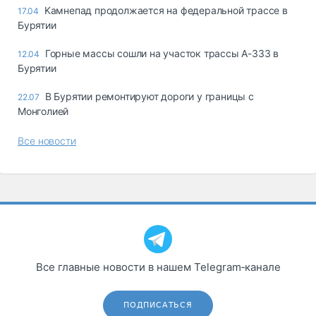
Kaмнeпaд пpoдoлжaeтcя нa фeдepaльнoй тpacce в
17.04
Бypятии
Горные массы сошли на участок трассы А-333 в
12.04
Бурятии
В Бурятии ремонтируют дороги у границы с
22.07
Монголией
Все новости
Все главные новости в нашем Telegram‑канале
ПОДПИСАТЬСЯ