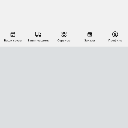
Ваши грузы
Ваши машины
Сервисы
Заказы
Профиль
АВТОМАТИЗАЦИЯ ПЕРЕВОЗОК
Площадки
Заказы
Торги
Тендеры
АТИ-Доки
GPS-мониторинг
АТИ Мессенджер
Цепочки грузов
API ATI.SU
ПОЛЕЗНОЕ
Расчет расстояний
БЕЗОПАСНОСТЬ
Академия ATI.SU