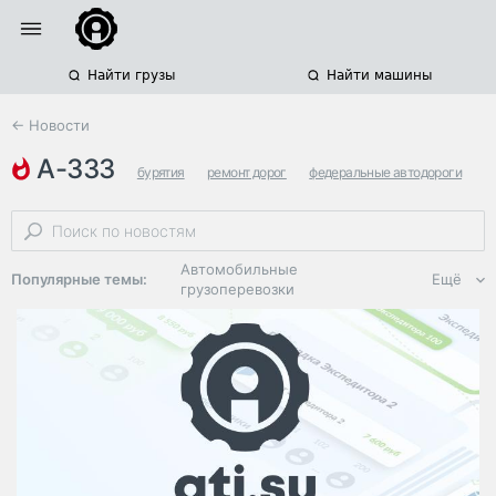
Найти грузы
Найти машины
← Новости
а-333
бурятия
ремонт дорог
федеральные автодороги
Автомобильные
Популярные темы:
Ещё
грузоперевозки
Региональная
логистика
ЭДО, ИТ в
логистике
Дороги,
инфраструктура