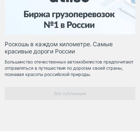
Логистика, грузы
Негабаритные и
опасные грузы
Безопасность и
страхование
Роскошь в каждом километре. Самые
Таможня и ВЭД
красивые дороги России
Склады и
Большинство отечественных автомобилистов предпочитают
грузовые
отправляться в путешествия по дорогам своей страны,
терминалы
познавая красоты российской природы.
Коммерческий
транспорт
Все публикации
Спецтехника
Автосервис,
запчасти, шины
Топливо, масла и
Дзен
автохимия