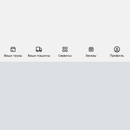
Ваши грузы
Ваши машины
Сервисы
Заказы
Профиль
АВТОМАТИЗАЦИЯ ПЕРЕВОЗОК
Площадки
Заказы
Торги
Тендеры
АТИ-Доки
GPS-мониторинг
АТИ Мессенджер
Цепочки грузов
API ATI.SU
ПОЛЕЗНОЕ