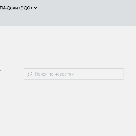
ТИ-Доки (ЭДО)
в