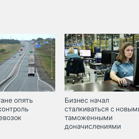
Бизнес начал
тане опять
сталкиваться с новым
контроль
таможенными
евозок
доначислениями