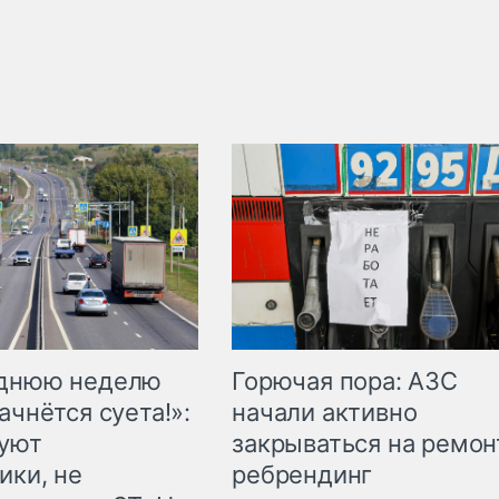
Горючая пора: АЗС
еднюю неделю
начали активно
ачнётся суета!»:
закрываться на ремон
куют
ребрендинг
ики, не