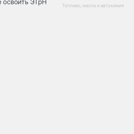
 освоить ЭТрН
Топливо, масла и автохимия