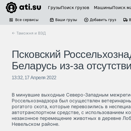
Грузы
Поиск грузов
Машины
Поиск м
Все сервисы
Ваши грузы
Добавить груз
← Таможня и ВЭД
Псковский Россельхозна
Беларусь из-за отсутст
13:32, 17 Апреля 2022
В минувшие выходные Северо-Западным межреги
Россельхознадзора был осуществлен ветеринарны
рогатого скота, которые перевозились в неспеци
автотранспортном средстве, с использованием к
незаконное перемещение животных в деревне Лоб
Невельском районе.