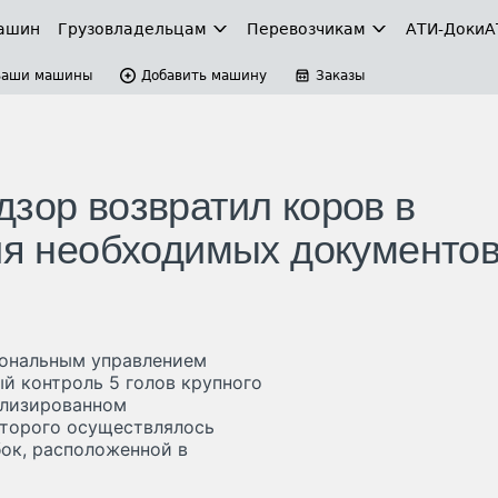
ашин
Грузовладельцам
Перевозчикам
АТИ-Доки
А
Ваши машины
Добавить машину
Заказы
дзор возвратил коров в
вия необходимых документо
ональным управлением
й контроль 5 голов крупного
ализированном
оторого осуществлялось
ок, расположенной в