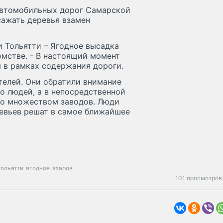
 автомобильных дорог Самарской
сажать деревья взамен
 Тольятти – Ягодное высадка
омстве. - В настоящий момент
 в рамках содержания дороги.
телей. Они обратили внимание
во людей, а в непосредственной
со множеством заводов. Люди
евьев решат в самое ближайшее
тольятти
ягодное
азаров
101 просмотров 