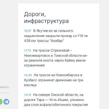
Дороги,
инфраструктура
В Якутии из-за сильного
18:37
задымления закрыли проезд со 116 по
428 км трассы "Анабар"
На трассе Стрежевой –
17:13
Нижневартовск в Томской области из-
за ремонта моста через Кайму ввели
ограничения
На трассе из Новосибирска в
14:34
Кузбасс ограничат движение на три
месяца
всего.
На севере Омской области, на
14:15
дороге Тара — Усть-Ишим, уложено
два слоя асфальтобетонного покрытия