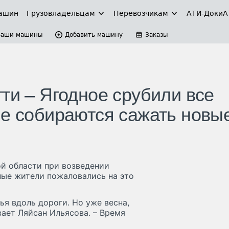
ашин
Грузовладельцам
Перевозчикам
АТИ-Доки
А
Ваши машины
Добавить машину
Заказы
ти – Ягодное срубили все
не собираются сажать новы
ой области при возведении
ные жители пожаловались на это
я вдоль дороги. Но уже весна,
вает Ляйсан Ильясова. – Время