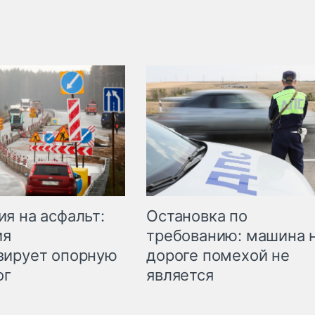
Остановка по
я на асфальт:
требованию: машина 
ия
дороге помехой не
зирует опорную
является
ог