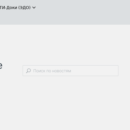
ТИ-Доки (ЭДО)
е