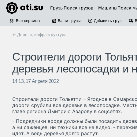
Грузы
Поиск грузов
Машины
Поиск м
Все сервисы
Ваши грузы
Добавить груз
← Дороги, инфраструктура
Строители дороги Тольят
деревья лесопосадки и 
14:13, 17 Апреля 2022
Строители дороги Тольятти – Ягодное в Самарск
дороги срубили все деревья в лесопосадке. Мест
главе региона Дмитрию Азарову в соцсетях.
- Подрядчики вроде должны были посадить деревь
а ни саженцев, ни техники все не видно, - пережи
идет. А ведь деревья долго растут.