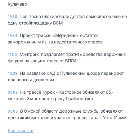
Кулачево
Под Тосно блокировали доступ самосвалов ещё на
16:38
одну стройплощадку ВСМ
Проект трассы «Меридиан» остается
15:34
замороженным из-за недостаточного спроса
Минтранс предлагает тратить средства дорожных
11:00
фондов на защиту трасс от БПЛА
На развязке КАД с Пулковским шоссе перекроют
10:38
две полосы движения
На трассе Курск – Касторное обновляют 65-
06.08
метровый мост через реку Грайворонка
В Омской области дорожные службы обновляют
06.08
десятикилометровый участок трассы Тара – Усть-Ишим
Все новости