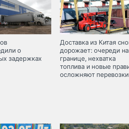
Доставка из Китая сно
ров
дорожает: очереди на
дили о
границе, нехватка
ых задержках
топлива и новые прав
осложняют перевозки