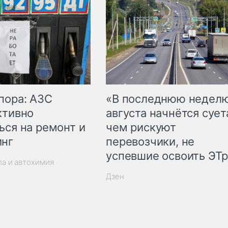
пора: АЗС
«В последнюю недел
ктивно
августа начнётся суета
ься на ремонт и
чем рискуют
инг
перевозчики, не
успевшие освоить ЭТ
ла и автохимия
Дзен