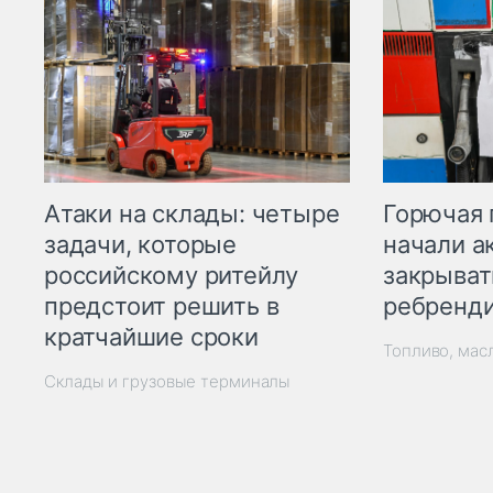
Горючая 
Атаки на склады: четыре
начали а
задачи, которые
закрыват
российскому ритейлу
ребренд
предстоит решить в
кратчайшие сроки
Топливо, мас
Склады и грузовые терминалы