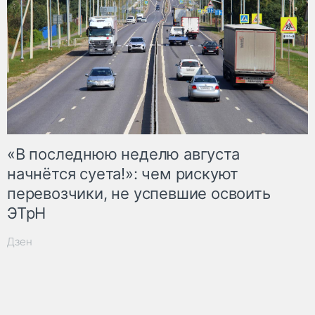
«В последнюю неделю августа
начнётся суета!»: чем рискуют
перевозчики, не успевшие освоить
ЭТрН
Дзен