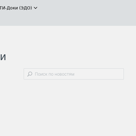
ТИ-Доки (ЭДО)
ли