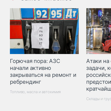
Горючая пора: АЗС
Атаки на
начали активно
задачи, 
закрываться на ремонт и
российск
ребрендинг
предстои
кратчайш
Топливо, масла и автохимия
Склады и гру