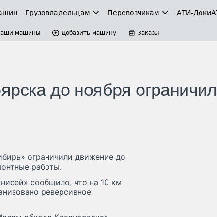
ашин
Грузовладельцам
Перевозчикам
АТИ-Доки
А
Ваши машины
Добавить машину
Заказы
ярска до ноября ограничи
Сибирь» ограничили движение до
монтные работы.
нисей» сообщило, что на 10 км
анизовано реверсивное