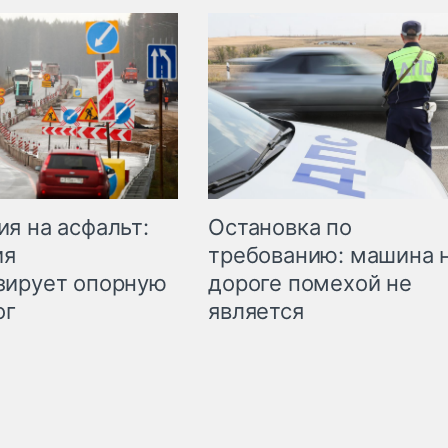
Остановка по
я на асфальт:
требованию: машина 
ия
дороге помехой не
зирует опорную
является
ог