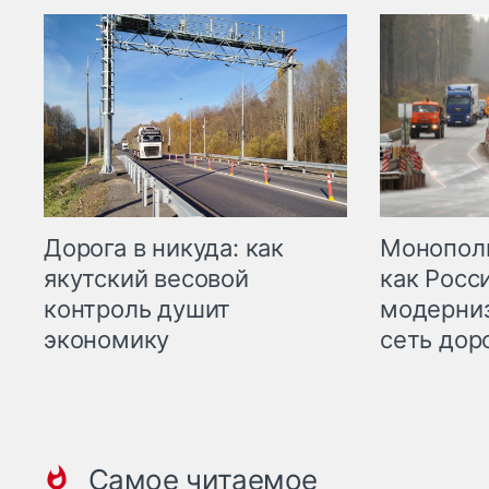
Дорога в никуда: как
Монополи
якутский весовой
как Росс
контроль душит
модерни
экономику
сеть дор
Самое читаемое