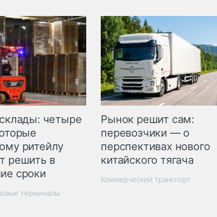
Рынок решит сам:
 склады: четыре
перевозчики — о
которые
перспективах нового
ому ритейлу
китайского тягача
т решить в
ие сроки
Коммерческий транспорт
зовые терминалы