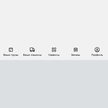
Ваши грузы
Ваши машины
Сервисы
Заказы
Профиль
АВТОМАТИЗАЦИЯ ПЕРЕВОЗОК
Площадки
Заказы
Торги
Тендеры
АТИ-Доки
GPS-мониторинг
АТИ Мессенджер
Цепочки грузов
API ATI.SU