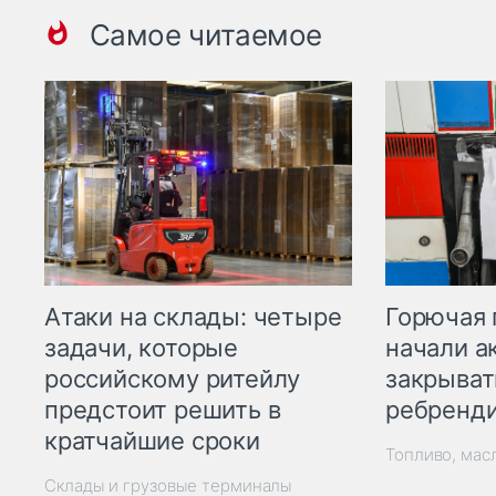
Самое читаемое
Горючая 
Атаки на склады: четыре
начали а
задачи, которые
закрыват
российскому ритейлу
ребренд
предстоит решить в
кратчайшие сроки
Топливо, мас
Склады и грузовые терминалы