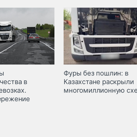
мы
Фуры без пошлин: в
чества в
Казахстане раскрыли
евозках.
многомиллионную сх
ережение