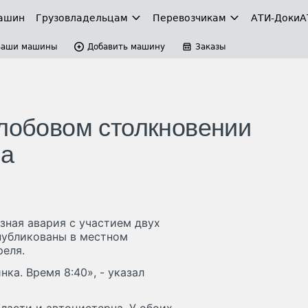
ашин
Грузовладельцам
Перевозчикам
АТИ-Доки
А
Ваши машины
Добавить машину
Заказы
 лобовом столкновении
за
зная авария с участием двух
публикованы в местном
реля.
ка. Время 8:40», - указал