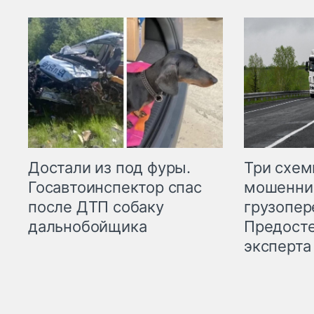
Три схе
Достали из под фуры.
мошенни
Госавтоинспектор спас
грузопер
после ДТП собаку
Предост
дальнобойщика
эксперта