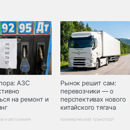
пора: АЗС
Рынок решит сам:
ктивно
перевозчики — о
ься на ремонт и
перспективах нового
инг
китайского тягача
ла и автохимия
Коммерческий транспорт