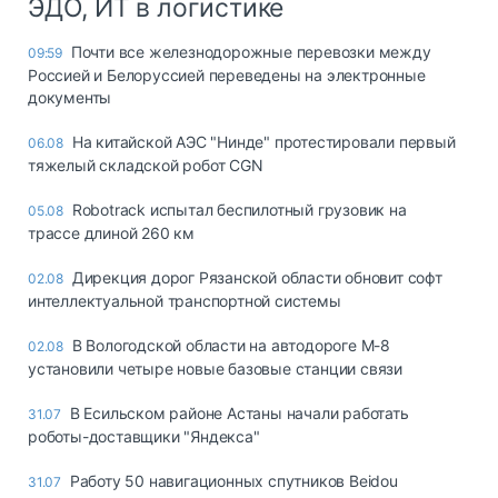
ЭДО, ИТ в логистике
Почти все железнодорожные перевозки между
09:59
Россией и Белоруссией переведены на электронные
документы
На китайской АЭС "Нинде" протестировали первый
06.08
тяжелый складской робот CGN
Robotrack испытал беспилотный грузовик на
05.08
трассе длиной 260 км
Дирекция дорог Рязанской области обновит софт
02.08
интеллектуальной транспортной системы
В Вологодской области на автодороге М-8
02.08
установили четыре новые базовые станции связи
В Есильском районе Астаны начали работать
31.07
роботы-доставщики "Яндекса"
Работу 50 навигационных спутников Beidou
31.07