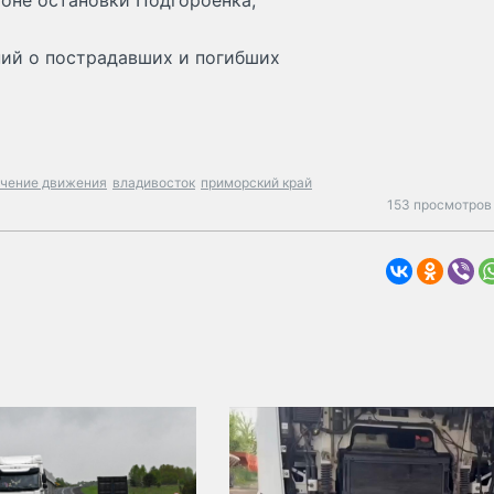
йоне остановки Подгороенка,
ний о пострадавших и погибших
ичение движения
владивосток
приморский край
153 просмотров 