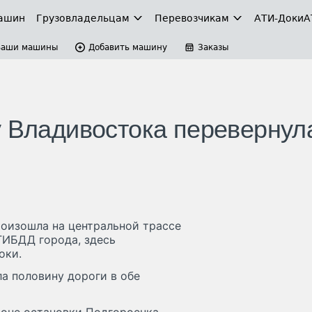
ашин
Грузовладельцам
Перевозчикам
АТИ-Доки
А
Ваши машины
Добавить машину
Заказы
у Владивостока перевернул
роизошла на центральной трассе
ГИБДД города, здесь
оки.
ла половину дороги в обе