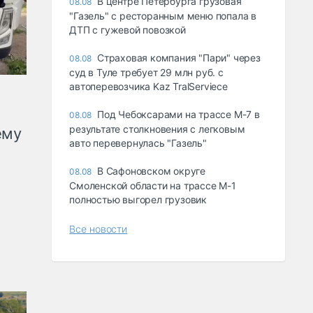
В центре Петербурга грузовая
08.08
"Газель" с ресторанным меню попала в
ДТП с гужевой повозкой
Страховая компания "Пари" через
08.08
суд в Туле требует 29 млн руб. с
автоперевозчика Kaz TralServiece
Под Чебоксарами на трассе М-7 в
08.08
результате столкновения с легковым
ему
авто перевернулась "Газель"
В Сафоновском округе
08.08
Смоленской области на трассе М-1
полностью выгорел грузовик
Все новости