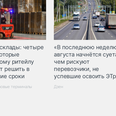
 склады: четыре
«В последнюю недел
которые
августа начнётся суета
ому ритейлу
чем рискуют
т решить в
перевозчики, не
ие сроки
успевшие освоить ЭТ
зовые терминалы
Дзен