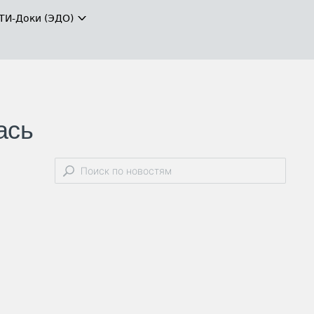
ТИ-Доки (ЭДО)
ась