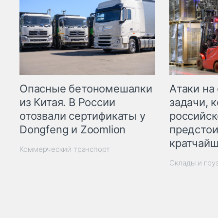
Опасные бетономешалки
Атаки на
из Китая. В России
задачи, 
отозвали сертификаты у
российск
Dongfeng и Zoomlion
предстои
кратчайш
Коммерческий транспорт
Склады и гру