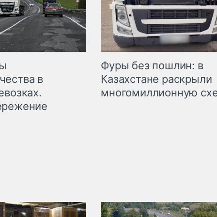
мы
Фуры без пошлин: в
чества в
Казахстане раскрыли
евозках.
многомиллионную сх
ережение