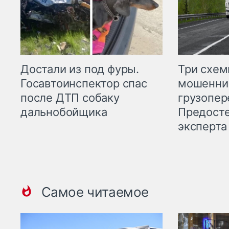
Три схе
Достали из под фуры.
мошенни
Госавтоинспектор спас
грузопер
после ДТП собаку
Предост
дальнобойщика
эксперта
Самое читаемое