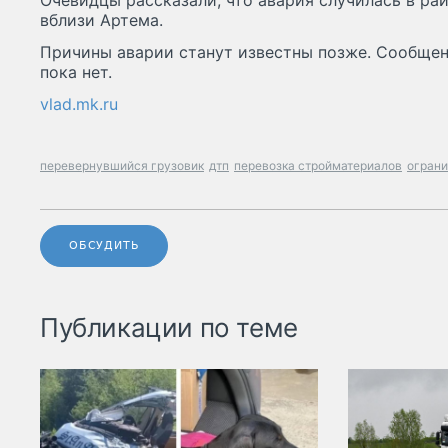
Очевидцы рассказали, что авария случилась в ра
вблизи Артема.
Причины аварии станут известны позже. Сообще
пока нет.
vlad.mk.ru
перевернувшийся грузовик
дтп
перевозка стройматериалов
огран
ОБСУДИТЬ
Публикации по теме