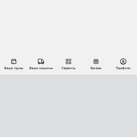
Ваши грузы
Ваши машины
Сервисы
Заказы
Профиль
АВТОМАТИЗАЦИЯ ПЕРЕВОЗОК
Площадки
Заказы
Торги
Тендеры
АТИ-Доки
GPS-мониторинг
АТИ Мессенджер
Цепочки грузов
API ATI.SU