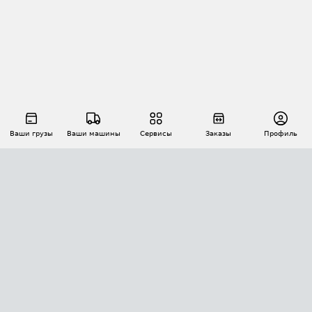
Ваши грузы
Ваши машины
Сервисы
Заказы
Профиль
АВТОМАТИЗАЦИЯ ПЕРЕВОЗОК
Площадки
Заказы
Торги
Тендеры
АТИ-Доки
GPS-мониторинг
АТИ Мессенджер
Цепочки грузов
API ATI.SU
ПОЛЕЗНОЕ