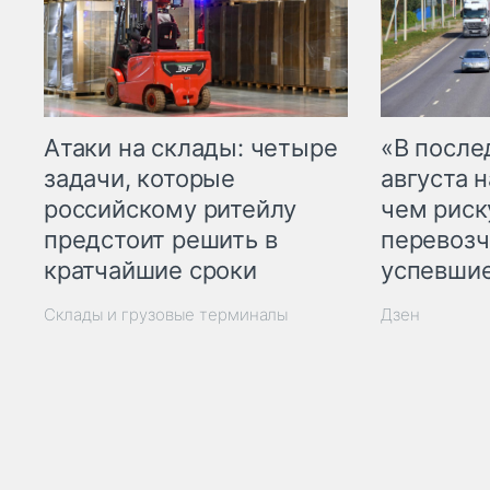
Атаки на склады: четыре
«В посл
задачи, которые
августа н
российскому ритейлу
чем рис
предстоит решить в
перевозч
кратчайшие сроки
успевшие
Склады и грузовые терминалы
Дзен