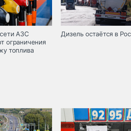
сети АЗС
Дизель остаётся в Ро
т ограничения
жу топлива