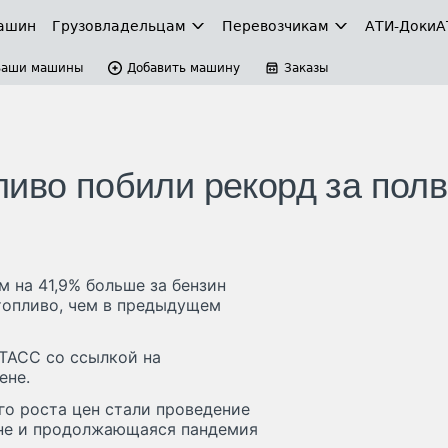
ашин
Грузовладельцам
Перевозчикам
АТИ-Доки
А
Ваши машины
Добавить машину
Заказы
ливо побили рекорд за пол
м на 41,9% больше за бензин
топливо, чем в предыдущем
 ТАСС со ссылкой на
ене.
го роста цен стали проведение
ине и продолжающаяся пандемия