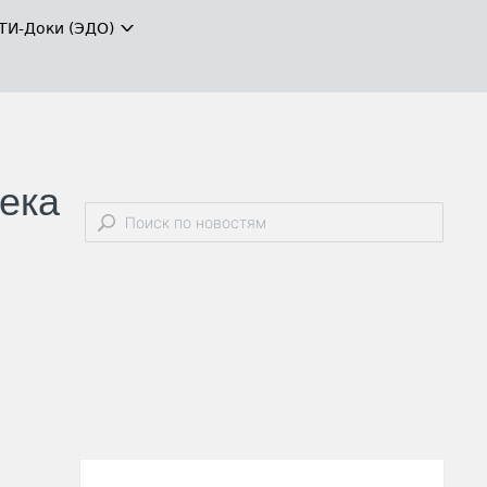
ТИ-Доки (ЭДО)
века