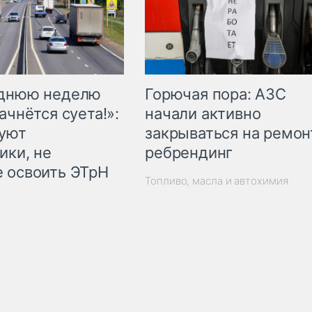
Горючая пора: АЗС
еднюю неделю
начали активно
ачнётся суета!»:
закрываться на ремон
куют
ребрендинг
ики, не
 освоить ЭТрН
Топливо, масла и автохимия