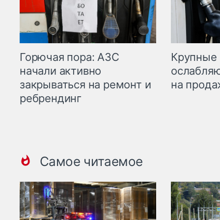
Горючая пора: АЗС
Крупные 
начали активно
ослабляю
закрываться на ремонт и
на прода
ребрендинг
Самое читаемое