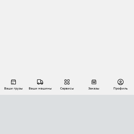
Ваши грузы
Ваши машины
Сервисы
Заказы
Профиль
АВТОМАТИЗАЦИЯ ПЕРЕВОЗОК
Площадки
Заказы
Торги
Тендеры
АТИ-Доки