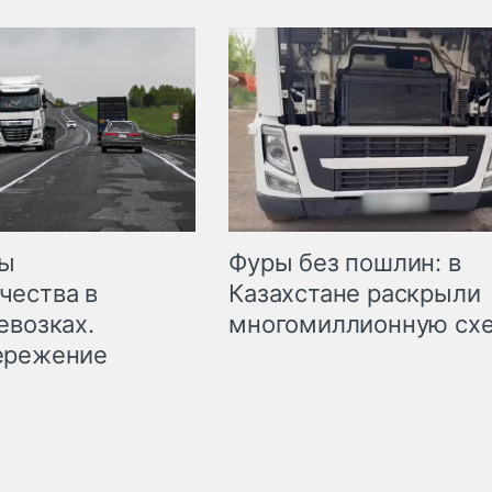
мы
Фуры без пошлин: в
чества в
Казахстане раскрыли
евозках.
многомиллионную сх
ережение