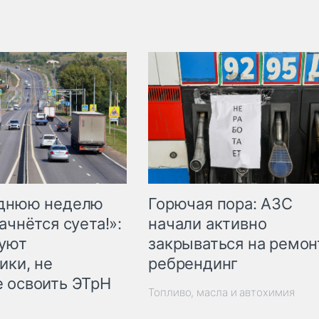
Горючая пора: АЗС
еднюю неделю
начали активно
ачнётся суета!»:
закрываться на ремон
куют
ребрендинг
ики, не
 освоить ЭТрН
Топливо, масла и автохимия