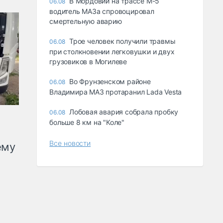
В Мордовии на трассе М-5
06.08
водитель МАЗа спровоцировал
смертельную аварию
Трое человек получили травмы
06.08
при столкновении легковушки и двух
грузовиков в Могилеве
Во Фрунзенском районе
06.08
Владимира МАЗ протаранил Lada Vesta
Лобовая авария собрала пробку
06.08
больше 8 км на "Коле"
Все новости
ему