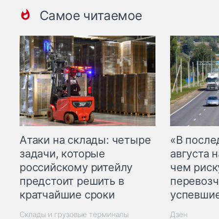
Самое читаемое
Атаки на склады: четыре
«В посл
задачи, которые
августа н
российскому ритейлу
чем рис
предстоит решить в
перевозч
кратчайшие сроки
успевшие
Склады и грузовые терминалы
Дзен