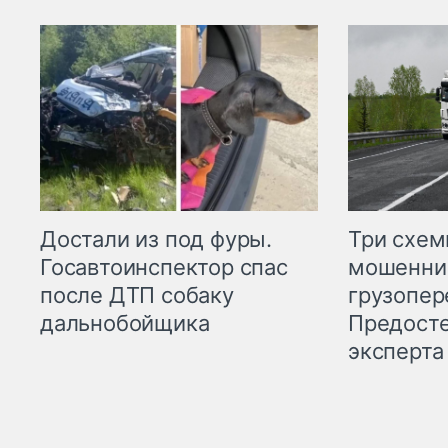
Три схе
Достали из под фуры.
мошенни
Госавтоинспектор спас
грузопер
после ДТП собаку
Предост
дальнобойщика
эксперта