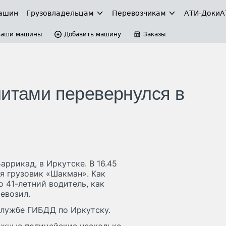
ашин
Грузовладельцам
Перевозчикам
АТИ-Доки
А
Ваши машины
Добавить машину
Заказы
литами перевернулся в
аррикад, в Иркутске. В 16.45
я грузовик «Шакман». Как
о 41-летний водитель, как
евозил.
-службе ГИБДД по Иркутску.