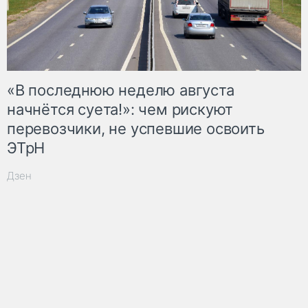
«В последнюю неделю августа
начнётся суета!»: чем рискуют
перевозчики, не успевшие освоить
ЭТрН
Дзен