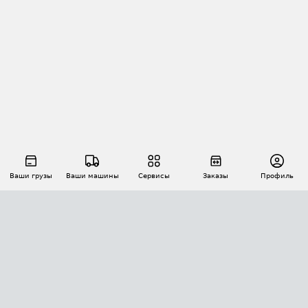
Ваши грузы
Ваши машины
Сервисы
Заказы
Профиль
АВТОМАТИЗАЦИЯ ПЕРЕВОЗОК
Площадки
Заказы
Торги
Тендеры
АТИ-Доки
GPS-мониторинг
АТИ Мессенджер
Цепочки грузов
API ATI.SU