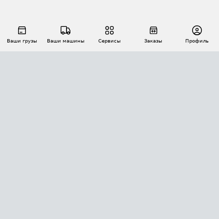
Ваши грузы
Ваши машины
Сервисы
Заказы
Профиль
АВТОМАТИЗАЦИЯ ПЕРЕВОЗОК
Площадки
Заказы
Торги
Тендеры
АТИ-Доки
GPS-мониторинг
АТИ Мессенджер
Цепочки грузов
API ATI.SU
ПОЛЕЗНОЕ
Расчет расстояний
БЕЗОПАСНОСТЬ
Академия ATI.SU
ATI.SU о безопасности
Звезды ATI.SU на вашем сайте
КОНТАКТЫ И ТАРИФЫ
Памятка по проверке контрагентов
Индекс ATI.SU FTL РФ
О системе ATI.SU