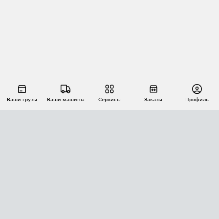
Ваши грузы
Ваши машины
Сервисы
Заказы
Профиль
АВТОМАТИЗАЦИЯ ПЕРЕВОЗОК
Площадки
Заказы
Торги
Тендеры
АТИ-Доки
GPS-мониторинг
АТИ Мессенджер
Цепочки грузов
API ATI.SU
ПОЛЕЗНОЕ