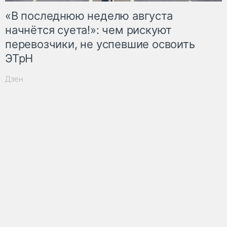
«В последнюю неделю августа
начнётся суета!»: чем рискуют
перевозчики, не успевшие освоить
ЭТрН
Дзен