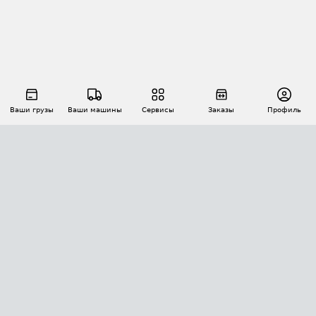
Ваши грузы
Ваши машины
Сервисы
Заказы
Профиль
АВТОМАТИЗАЦИЯ ПЕРЕВОЗОК
Площадки
Заказы
Торги
Тендеры
АТИ-Доки
GPS-мониторинг
АТИ Мессенджер
Цепочки грузов
API ATI.SU
ПОЛЕЗНОЕ
Расчет расстояний
БЕЗОПАСНОСТЬ